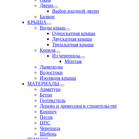
Двери
Выбор входной двери
Балкон
КРЫША
Виды крыш
Односкатная крыша
Двускатная крыша
Трехскатная крыша
Кровля
Из черепицы
Монтаж
Дымоходы
Водостоки
Изоляция крыши
МАТЕРИАЛЫ
Арматура
Бетон
Геотекстиль
Дерево и древесина в строительстве
Кирпич
Песок
ЦПС
Черепица
Щебень