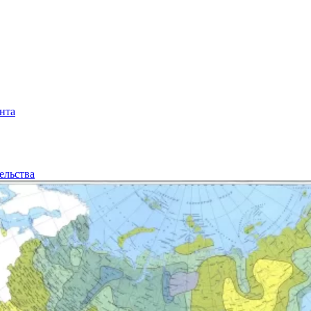
нта
ельства