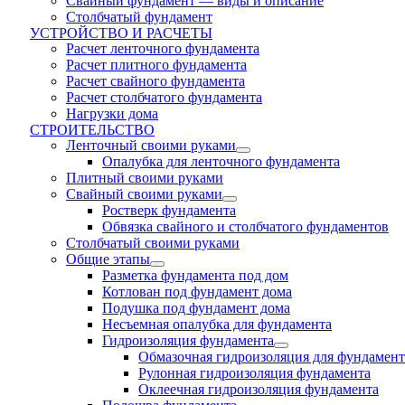
Свайный фундамент — виды и описание
Столбчатый фундамент
УСТРОЙСТВО И РАСЧЕТЫ
Расчет ленточного фундамента
Расчет плитного фундамента
Расчет свайного фундамента
Расчет столбчатого фундамента
Нагрузки дома
СТРОИТЕЛЬСТВО
Ленточный своими руками
Опалубка для ленточного фундамента
Плитный своими руками
Свайный своими руками
Ростверк фундамента
Обвязка свайного и столбчатого фундаментов
Cтолбчатый своими руками
Общие этапы
Разметка фундамента под дом
Котлован под фундамент дома
Подушка под фундамент дома
Несъемная опалубка для фундамента
Гидроизоляция фундамента
Обмазочная гидроизоляция для фундамент
Рулонная гидроизоляция фундамента
Оклеечная гидроизоляция фундамента