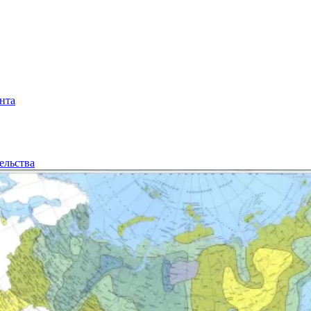
нта
ельства