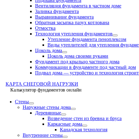
Подошва фундамента
Вентиляция фундамента в частном доме
Заливка фундамента
Выравнивание фундамента
Обратная засыпка пазух котлована
Отмостка
Технология утепления фундаментов
Утепление фундамента пеноплексом
Виды утеплителей для утепления фундаме
Цоколь дома
Цоколь дома своими руками
Фундамент под крыльцо частного дома
Коммуникации в фундаменте под частный дом
Подвал дома — устройство и технология строит
КАРТА СНЕГОВОЙ НАГРУЗКИ
Калькулятор фундаментов онлайн
Стены
Наружные стены дома
Деревянные
Возведение стен из бревна и бруса
Каркасные дома
Канадская технология
Внутренние стены