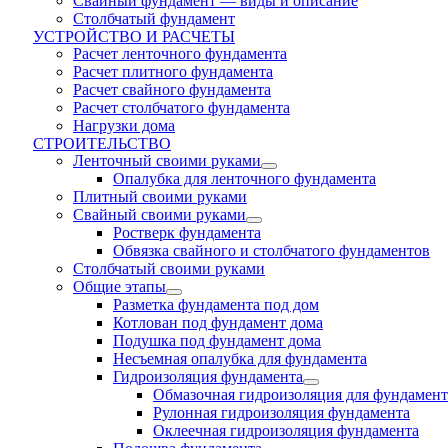
Свайный фундамент — виды и описание
Столбчатый фундамент
УСТРОЙСТВО И РАСЧЕТЫ
Расчет ленточного фундамента
Расчет плитного фундамента
Расчет свайного фундамента
Расчет столбчатого фундамента
Нагрузки дома
СТРОИТЕЛЬСТВО
Ленточный своими руками
Опалубка для ленточного фундамента
Плитный своими руками
Свайный своими руками
Ростверк фундамента
Обвязка свайного и столбчатого фундаментов
Cтолбчатый своими руками
Общие этапы
Разметка фундамента под дом
Котлован под фундамент дома
Подушка под фундамент дома
Несъемная опалубка для фундамента
Гидроизоляция фундамента
Обмазочная гидроизоляция для фундамент
Рулонная гидроизоляция фундамента
Оклеечная гидроизоляция фундамента